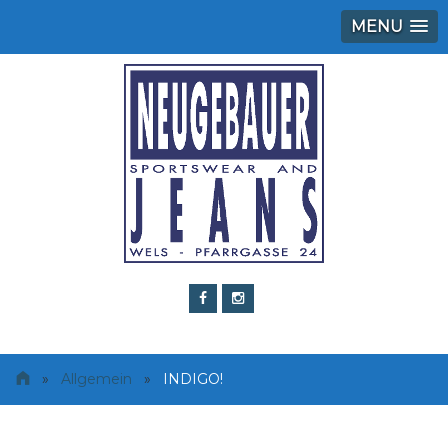
MENU
»
Allgemein
»
INDIGO!