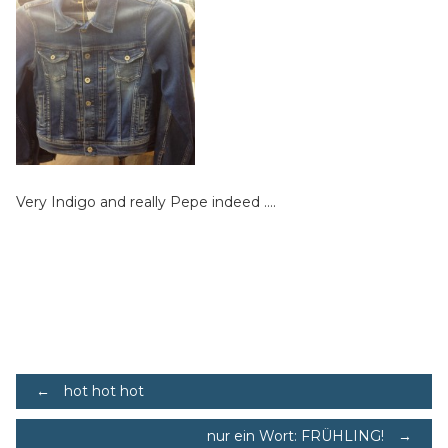
Very Indigo and really Pepe indeed ….
Post
←
hot hot hot
nur ein Wort: FRÜHLING!
→